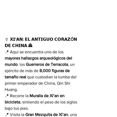
🏺 
𝗫𝗜’𝗔𝗡: 𝗘𝗟 𝗔𝗡𝗧𝗜𝗚𝗨𝗢 𝗖𝗢𝗥𝗔𝗭Ó𝗡 
𝗗𝗘 𝗖𝗛𝗜𝗡𝗔
 🏯
📍 Aquí se encuentra uno de los 
mayores hallazgos arqueológicos del 
mundo
: los 
Guerreros de Terracota
, un 
ejército de más de 
8,000 figuras de 
tamaño real
 que custodian la tumba del 
primer emperador de China, Qin Shi 
Huang.
📍 Recorre la 
Muralla de Xi’an en 
bicicleta
, sintiendo el peso de los siglos 
bajo tus pies.
📍 Visita la 
Gran Mezquita de Xi’an
, una 