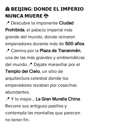
🏯 
𝗕𝗘𝗜𝗝𝗜𝗡𝗚: 𝗗𝗢𝗡𝗗𝗘 𝗘𝗟 𝗜𝗠𝗣𝗘𝗥𝗜𝗢 
𝗡𝗨𝗡𝗖𝗔 𝗠𝗨𝗘𝗥𝗘
 🐉
📍 Descubre la imponente 
Ciudad 
Prohibida
, el palacio imperial más 
grande del mundo, donde reinaron 
emperadores durante más de 
500 años
.
📍 Camina por la 
Plaza de Tiananmén
, 
una de las más grandes y emblemáticas 
del mundo.📍 Déjate maravillar por el 
Templo del Cielo
, un sitio de 
arquitectura celestial donde los 
emperadores rezaban por cosechas 
abundantes.
📍 Y lo mejor… 
La Gran Muralla China
. 
Recorre sus antiguos pasillos y 
contempla las montañas que parecen 
no tener fin.