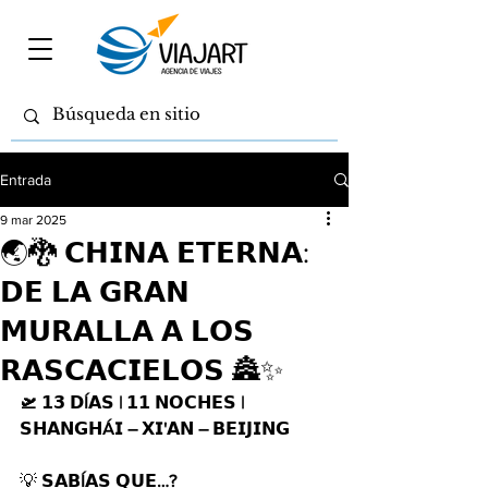
Entrada
9 mar 2025
🌏🐉 𝗖𝗛𝗜𝗡𝗔 𝗘𝗧𝗘𝗥𝗡𝗔:
𝗗𝗘 𝗟𝗔 𝗚𝗥𝗔𝗡
𝗠𝗨𝗥𝗔𝗟𝗟𝗔 𝗔 𝗟𝗢𝗦
𝗥𝗔𝗦𝗖𝗔𝗖𝗜𝗘𝗟𝗢𝗦 🏯✨
🛫 𝟭𝟯 𝗗Í𝗔𝗦 | 𝟭𝟭 𝗡𝗢𝗖𝗛𝗘𝗦 | 
𝗦𝗛𝗔𝗡𝗚𝗛Á𝗜 – 𝗫𝗜'𝗔𝗡 – 𝗕𝗘𝗜𝗝𝗜𝗡𝗚
💡 
𝗦𝗔𝗕Í𝗔𝗦 𝗤𝗨𝗘…?