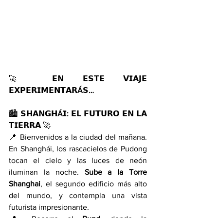
🚀 
𝗘𝗡 𝗘𝗦𝗧𝗘 𝗩𝗜𝗔𝗝𝗘 
𝗘𝗫𝗣𝗘𝗥𝗜𝗠𝗘𝗡𝗧𝗔𝗥Á𝗦…
🏙️ 
𝗦𝗛𝗔𝗡𝗚𝗛Á𝗜: 𝗘𝗟 𝗙𝗨𝗧𝗨𝗥𝗢 𝗘𝗡 𝗟𝗔 
𝗧𝗜𝗘𝗥𝗥𝗔
 🚀
📍 Bienvenidos a la ciudad del mañana. 
En Shanghái, los rascacielos de Pudong 
tocan el cielo y las luces de neón 
iluminan la noche. 
Sube a la Torre 
Shanghai
, el segundo edificio más alto 
del mundo, y contempla una vista 
futurista impresionante.