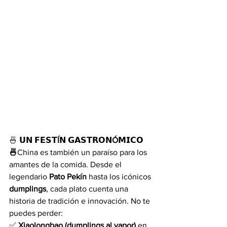
🍜 
𝗨𝗡 𝗙𝗘𝗦𝗧Í𝗡 𝗚𝗔𝗦𝗧𝗥𝗢𝗡Ó𝗠𝗜𝗖𝗢 
🍜
China es también un paraíso para los 
amantes de la comida. Desde el 
legendario 
Pato Pekín
 hasta los icónicos 
dumplings
, cada plato cuenta una 
historia de tradición e innovación. No te 
puedes perder:
✅ 
Xiaolongbao (dumplings al vapor)
 en 