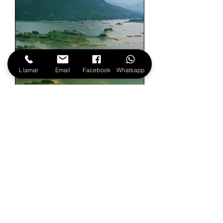
Llamar
Email
Facebook
Whatsapp
3 días - 2 noches
RUTA CHINANTLA: MICRO
ISLAS
Precio
5200,00 MXN