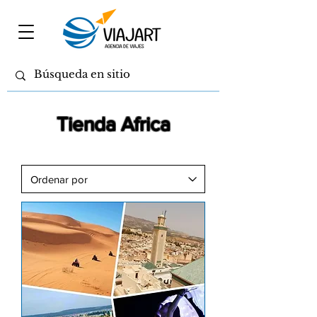
Tienda Africa