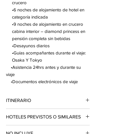
crucero
•6 noches de alojamiento de hotel en
categoría indicada
•9 noches de alojamiento en crucero
cabina interior – diamond princess en
pensión completa sin bebidas
•Desayunos diarios
•Guías acompañantes durante el viaje:
Osaka Y Tokyo
•Asistencia 24hrs antes y durante su
viaje
•Documentos electrónicos de viaje
ITINERARIO
DÍA 01 MÉXICO – TOKYO
HOTELES PREVISTOS O SIMILARES
Presentarse en el aeropuerto de la Ciudad
de México para tomar el vuelo con destino a
Tokyo. Noche a bordo.
Hotel
Ciudad
País
Tipo
NO INCLUYE