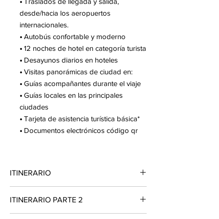
•
Traslados de llegada y salida,
desde/hacia los aeropuertos
internacionales.
•
Autobús confortable y moderno
•
12 noches de hotel en categoría turista
•
Desayunos diarios en hoteles
•
Visitas panorámicas de ciudad en:
•
Guías acompañantes durante el viaje
•
Guías locales en las principales
ciudades
•
Tarjeta de asistencia turística básica*
•
Documentos electrónicos código qr
ITINERARIO
DÍA 01 MÉXICO - BERLÍN
ITINERARIO PARTE 2
Presentarse en el aeropuerto de la
ciudad de México para tomar vuelo con
DÍA 08 BUDAPEST – VIENA