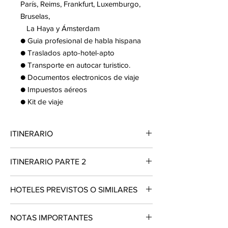
París, Reims, Frankfurt, Luxemburgo,
Bruselas,
La Haya y Ámsterdam
● Guia profesional de habla hispana
● Traslados apto-hotel-apto
● Transporte en autocar turistico.
● Documentos electronicos de viaje
● Impuestos aéreos
● Kit de viaje
ITINERARIO
DÍA 01 MÉXICO – LONDRES
ITINERARIO PARTE 2
Presentarse en el aeropuerto de la Ciudad
de México 3hrs. antes de la salida del vuelo
DÍA 07 - FRANKFURT - LUXEMBURGO -
trasatlántico con destino la Ciudad de
HOTELES PREVISTOS O SIMILARES
BRUSELAS
Londres. Noche a bordo.
Desayuno. Después tendremos la visita
panorámica de Frankfurt. Es una ciudad
CIUDAD
HOTEL
CAT
PAIS
DÍA 02 LONDRES
NOTAS IMPORTANTES
moderna, llena de rascacielos. Sin embargo,
Llegada al aeropuerto internacional de