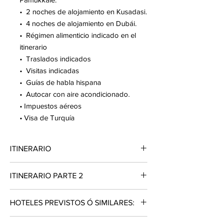
• 2 noches de alojamiento en Kusadasi.
• 4 noches de alojamiento en Dubái.
• Régimen alimenticio indicado en el
itinerario
• Traslados indicados
• Visitas indicadas
• Guías de habla hispana
• Autocar con aire acondicionado.
• Impuestos aéreos
• Visa de Turquía
ITINERARIO
DÍA 01 MÉXICO – ESTAMBUL
ITINERARIO PARTE 2
Cita en el aeropuerto de la Ciudad de
México para abordar vuelo con destino a
DÍA 09 PAMUKKALE 🚌 ÉFESO 🚌
Estambul vía Cancún. Noche a bordo.
HOTELES PREVISTOS Ó SIMILARES:
KUSADASI*
Desayuno. Salida hacia Éfeso, la ciudad
DÍA 02 ESTAMBUL