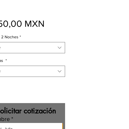
Precio
50,00 MXN
- 2 Noches
*
r
as
*
r
olicitar cotización
bre