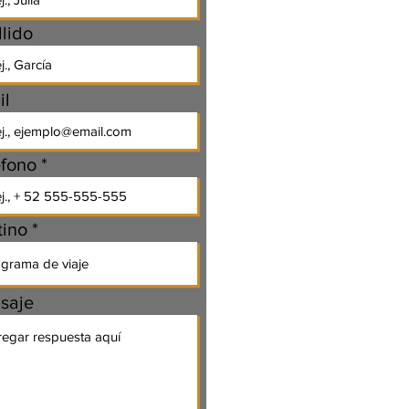
lido
il
éfono
tino
saje