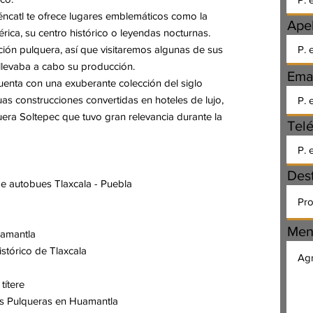
téncatl te ofrece lugares emblemáticos como la
Apel
ica, su centro histórico o leyendas nocturnas.
ión pulquera, así que visitaremos algunas de sus
levaba a cabo su producción.
Ema
uenta con una exuberante colección del siglo
uas construcciones convertidas en hoteles de lujo,
era Soltepec que tuvo gran relevancia durante la
Tel
Des
 de autobues Tlaxcala - Puebla
Men
uamantla
istórico de Tlaxcala
títere
as Pulqueras en Huamantla