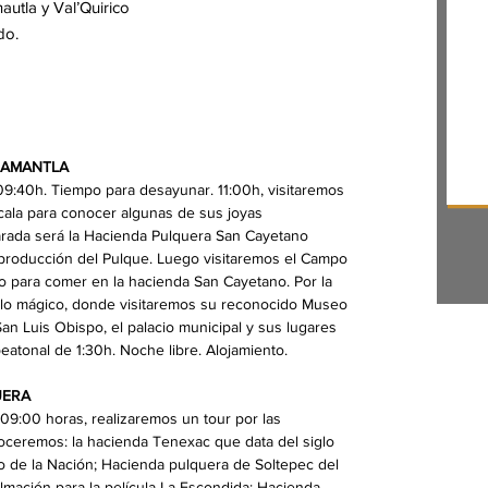
utla y Val’Quirico
do.
HUAMANTLA
 09:40h. Tiempo para desayunar. 11:00h, visitaremos
axcala para conocer algunas de sus joyas
arada será la Hacienda Pulquera San Cayetano
roducción del Pulque. Luego visitaremos el Campo
para comer en la hacienda San Cayetano. Por la
blo mágico, donde visitaremos su reconocido Museo
San Luis Obispo, el palacio municipal y sus lugares
atonal de 1:30h. Noche libre. Alojamiento.
UERA
09:00 horas, realizaremos un tour por las
ceremos: la hacienda Tenexac que data del siglo
o de la Nación; Hacienda pulquera de Soltepec del
filmación para la película La Escondida; Hacienda