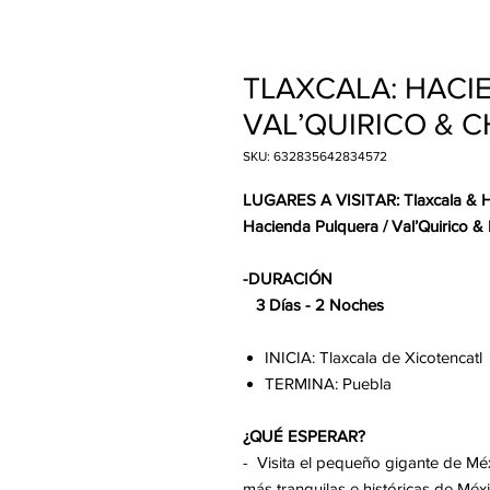
TLAXCALA: HACI
VAL’QUIRICO & 
SKU: 632835642834572
LUGARES A VISITAR: Tlaxcala & H
Hacienda Pulquera / Val’Quirico &
-DURACIÓN
3 Días - 2 Noches
INICIA: Tlaxcala de Xicotencatl
TERMINA: Puebla
¿QUÉ ESPERAR?
- Visita el pequeño gigante de Mé
más tranquilas e históricas de Méxi