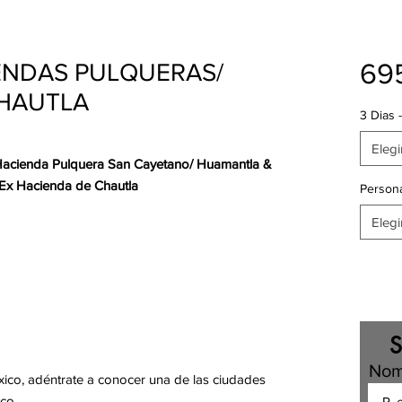
69
ENDAS PULQUERAS/
CHAUTLA
3 Dias 
Elegi
acienda Pulquera San Cayetano/ Huamantla &
 Ex Hacienda de Chautla
Person
Elegi
S
Nom
xico, adéntrate a conocer una de las ciudades
co.