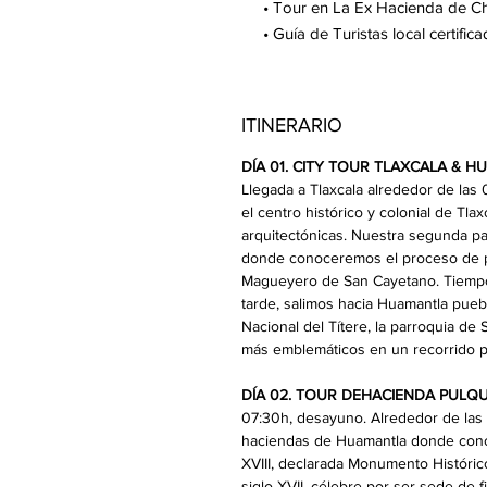
• Tour en La Ex Hacienda de Cha
• Guía de Turistas local certifica
ITINERARIO
DÍA 01. CITY TOUR TLAXCALA & 
Llegada a Tlaxcala alrededor de las
el centro histórico y colonial de Tl
arquitectónicas. Nuestra segunda p
donde conoceremos el proceso de p
Magueyero de San Cayetano. Tiempo 
tarde, salimos hacia Huamantla pue
Nacional del Títere, la parroquia de 
más emblemáticos en un recorrido pe
DÍA 02. TOUR DEHACIENDA PULQ
07:30h, desayuno. Alrededor de las 
haciendas de Huamantla donde cono
XVIII, declarada Monumento Históric
siglo XVII, célebre por ser sede de 