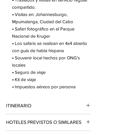
compartido.
•
Visitas en: Johannesburgo,
Mpumalanga, Ciudad del Cabo
•
Safari fotográfico en el Parque
Nacional de Kruger
•
Los safaris se realizan en 4x4 abierto
con guía de habla hispana
•
Souvenir local hechos por ONG’s
locales
•
Seguro de viaje
•
Kit de viaje
•
Impuestos aéreos por persona
ITINERARIO
DÍA 01. MEXICO ✈ ESTAMBUL
HOTELES PREVISTOS O SIMILARES
Cita en el aeropuerto de la Ciudad de
México para abordar vuelo con destino a