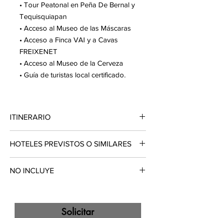
• Tour Peatonal en Peña De Bernal y
Tequisquiapan
• Acceso al Museo de las Máscaras
• Acceso a Finca VAI y a Cavas
FREIXENET
• Acceso al Museo de la Cerveza
• Guía de turistas local certificado.
ITINERARIO
DÍA 01. TOUR DE LA CIUDAD DE
HOTELES PREVISTOS O SIMILARES
QUERÉTARO
07:00h. Salida desde la Ciudad de México
• Ciudad de Querétaro:
hacia Querétaro. 10h. A su llegada,
NO INCLUYE
Real de Minas Inn- Fairfield Inn & Suites -
iniciaremos nuestro recorrido de
similares
aproximadamente 2 horas por los lugares
• Propinas ni gastos extras
más emblemáticos de la ciudad colonial de
• Ningún servicio no especificado.
Querétaro.
• Traslados desde /hacia su lugar de origen
Solicitar