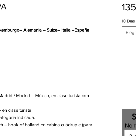
13
PA
18 Dias
Luxemburgo– Alemania – Suiza– Italia –España
Elegi
drid / Madrid – México, en clase turista con
en clase turista
S
ategoría indicada.
ich – hook of holland en cabina cuádruple (para
Nom