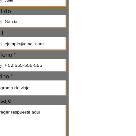
lido
il
éfono
tino
saje