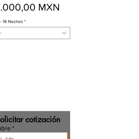
Precio
5.000,00 MXN
 - 16 Noches
*
r
olicitar cotización
bre