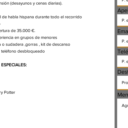
sión (desayunos y cenas diarias).
Apel
 de habla hispana durante todo el recorrido
o
ertura de 35.000 €.
Ema
xperiencia en grupos de menores
ra o sudadera ,gorras , kit de descanso
Tel
un teléfono desbloqueado
 ESPECIALES:
Des
y Potter
Men