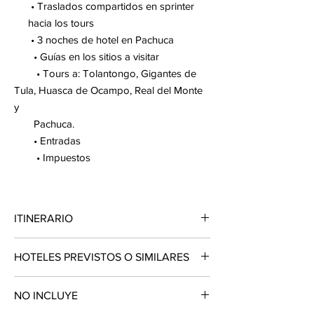
• Traslados compartidos en sprinter
hacia los tours
• 3 noches de hotel en Pachuca
• Guías en los sitios a visitar
• Tours a: Tolantongo, Gigantes de
Tula, Huasca de Ocampo, Real del Monte
y
Pachuca.
• Entradas
• Impuestos
ITINERARIO
DÍA 1. GRUTAS DE TOLANTONGO
HOTELES PREVISTOS O SIMILARES
Traslado desde su hotel hacia Tolantongo.
Hoy vivirás
una experiencia única
Misión Pachuca
sumergiéndote en la calidez de las aguas
NO INCLUYE
termales y paisajes incomparables que las