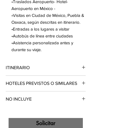
•Traslados Aeropuerto- Hotel-
Aeropuerto en México -
•Visitas en Ciudad de México, Puebla &
Oaxaca, según descritas en itinerario.
•Entradas a los lugares a visitar
•Autobús de línea entre ciudades
•Asistencia personalizada antes y
durante su viaje.
ITINERARIO
DÍA 1 · LLEGADA A CIUDAD DE MÉXICO
HOTELES PREVISTOS O SIMILARES
Recepción personalizada en aeropuerto y
traslado a hotel seleccionado. Alojamiento.
Estado
Ciudad
Hotel
NO INCLUYE
DÍA 2 · CITY TOUR CDMX
Exploración del imponente Centro Histórico:
CDMX
CdMx
City Centro -
-Tickets de Vuelos Internacionales/
Zócalo, Palacio Nacional con los murales de
Punto MX
Nacionales
Diego Rivera, Catedral Metropolitana, el
-Comidas: no incluye Almuerzo, ni Cenas
Solicitar
templo más sagrado, y vestigios del Templo
Puebla
Puebla
City Express
-Propinas ni servicios no mencionados como