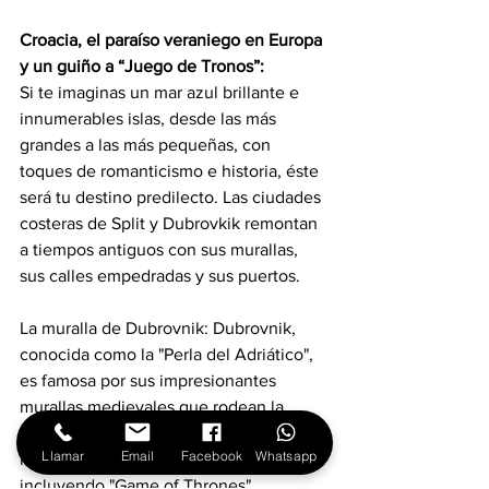
Croacia, el paraíso veraniego en Europa 
y un guiño a “Juego de Tronos”:
Si te imaginas un mar azul brillante e 
innumerables islas, desde las más 
grandes a las más pequeñas, con 
toques de romanticismo e historia, éste 
será tu destino predilecto. Las ciudades 
costeras de Split y Dubrovkik remontan 
a tiempos antiguos con sus murallas, 
sus calles empedradas y sus puertos.
La muralla de Dubrovnik: Dubrovnik, 
conocida como la "Perla del Adriático", 
es famosa por sus impresionantes 
murallas medievales que rodean la 
ciudad. Ha servido como importante 
Llamar
Email
Facebook
Whatsapp
locación para películas y series, 
incluyendo "Game of Thrones".