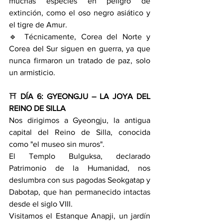
muchas especies en peligro de 
extinción, como el oso negro asiático y 
el tigre de Amur.
🔹 Técnicamente, Corea del Norte y 
Corea del Sur siguen en guerra, ya que 
nunca firmaron un tratado de paz, solo 
un armisticio.
⛩️ 
DÍA 6: GYEONGJU – LA JOYA DEL 
REINO DE SILLA
Nos dirigimos a Gyeongju, la antigua 
capital del Reino de Silla, conocida 
como "el museo sin muros".
El Templo Bulguksa, declarado 
Patrimonio de la Humanidad, nos 
deslumbra con sus pagodas Seokgatap y 
Dabotap, que han permanecido intactas 
desde el siglo VIII.
Visitamos el Estanque Anapji, un jardín 