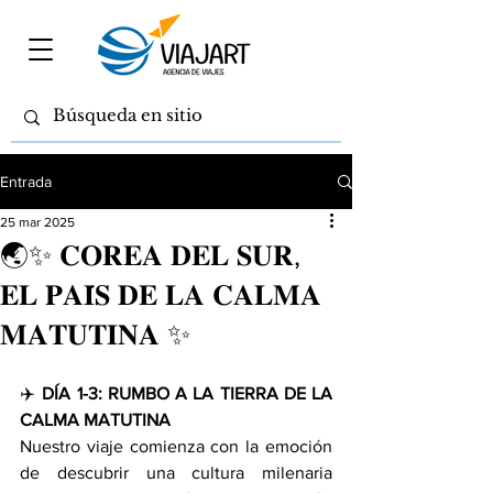
Entrada
25 mar 2025
🌏✨ 𝐂𝐎𝐑𝐄𝐀 𝐃𝐄𝐋 𝐒𝐔𝐑,
𝐄𝐋 𝐏𝐀𝐈́𝐒 𝐃𝐄 𝐋𝐀 𝐂𝐀𝐋𝐌𝐀
𝐌𝐀𝐓𝐔𝐓𝐈𝐍𝐀 ✨
✈️ 
DÍA 1-3: RUMBO A LA TIERRA DE LA 
CALMA MATUTINA
Nuestro viaje comienza con la emoción 
de descubrir una cultura milenaria 